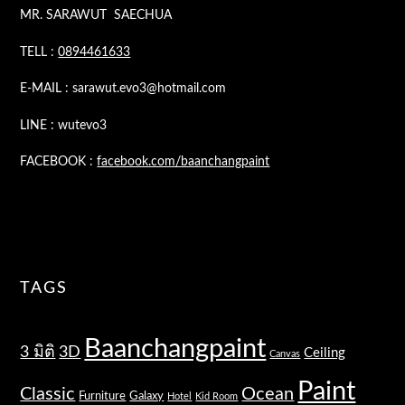
MR. SARAWUT SAECHUA
TELL :
0894461633
E-MAIL : sarawut.evo3@hotmail.com
LINE : wutevo3
FACEBOOK :
facebook.com/baanchangpaint
TAGS
Baanchangpaint
3 มิติ
3D
Ceiling
Canvas
Paint
Classic
Ocean
Furniture
Galaxy
Hotel
Kid Room