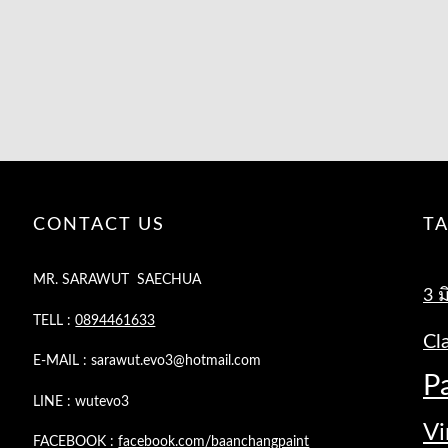
CONTACT US
T
MR. SARAWUT SAECHUA
3 ม
TELL :
0894461633
Cl
E-MAIL : sarawut.evo3@hotmail.com
P
LINE : wutevo3
Vi
FACEBOOK :
facebook.com/baanchangpaint