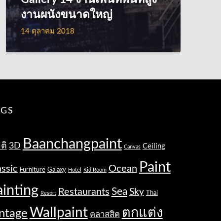
งานผนังขนาดใหญ่
14 ตุลาคม 2018
AGS
Baanchangpaint
ิติ
3D
Ceiling
Canvas
Paint
assic
Ocean
Furniture
Galaxy
Hotel
Kid Room
ainting
Sea
Restaurants
Sky
Thai
Resort
Wallpaint
ตกแต่ง
ntage
คลาสสิค