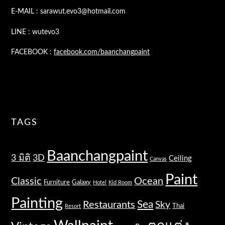
E-MAIL : sarawut.evo3@hotmail.com
LINE : wutevo3
FACEBOOK :
facebook.com/baanchangpaint
TAGS
Baanchangpaint
3 มิติ
3D
Ceiling
Canvas
Paint
Classic
Ocean
Furniture
Galaxy
Hotel
Kid Room
Painting
Sea
Restaurants
Sky
Thai
Resort